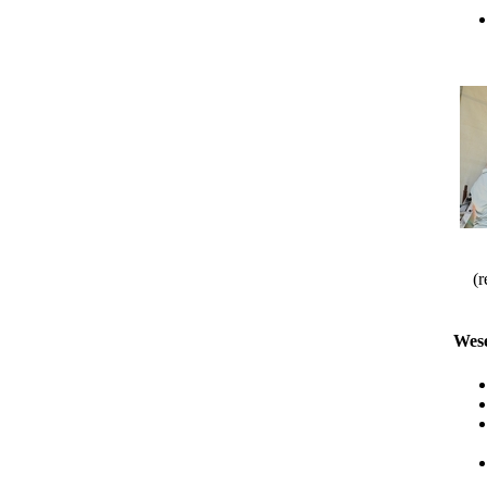
(
Wese