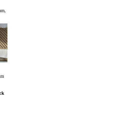
um,
um
ck