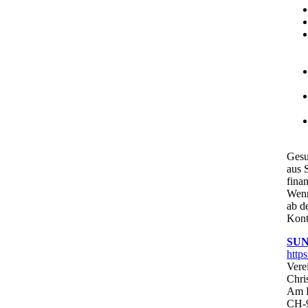
Gesu
aus 
finan
Wenn
ab d
Kont
SUN
http
Vere
Chri
Am B
CH-