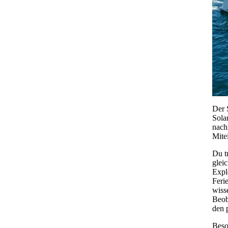
Der 
Sola
nach
Mite
Du t
glei
Expl
Feri
wiss
Beob
den 
Beso