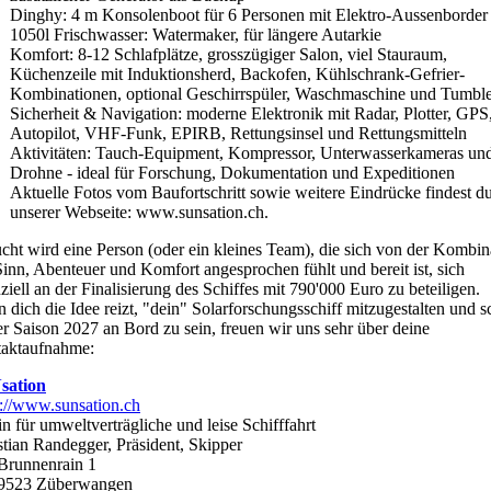
Dinghy: 4 m Konsolenboot für 6 Personen mit Elektro-Aussenborder
1050l Frischwasser: Watermaker, für längere Autarkie
Komfort: 8-12 Schlafplätze, grosszügiger Salon, viel Stauraum,
Küchenzeile mit Induktionsherd, Backofen, Kühlschrank-Gefrier-
Kombinationen, optional Geschirrspüler, Waschmaschine und Tumbl
Sicherheit & Navigation: moderne Elektronik mit Radar, Plotter, GPS
Autopilot, VHF-Funk, EPIRB, Rettungsinsel und Rettungsmitteln
Aktivitäten: Tauch-Equipment, Kompressor, Unterwasserkameras un
Drohne - ideal für Forschung, Dokumentation und Expeditionen
Aktuelle Fotos vom Baufortschritt sowie weitere Eindrücke findest d
unserer Webseite: www.sunsation.ch.
cht wird eine Person (oder ein kleines Team), die sich von der Kombin
Sinn, Abenteuer und Komfort angesprochen fühlt und bereit ist, sich
ziell an der Finalisierung des Schiffes mit 790'000 Euro zu beteiligen.
 dich die Idee reizt, "dein" Solarforschungsschiff mitzugestalten und 
er Saison 2027 an Bord zu sein, freuen wir uns sehr über deine
aktaufnahme:
sation
s://www.sunsation.ch
in für umweltverträgliche und leise Schifffahrt
stian Randegger, Präsident, Skipper
runnenrain 1
9523 Züberwangen