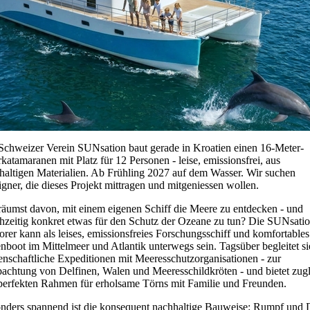
Schweizer Verein SUNsation baut gerade in Kroatien einen 16-Meter-
rkatamaranen mit Platz für 12 Personen - leise, emissionsfrei, aus
haltigen Materialien. Ab Frühling 2027 auf dem Wasser. Wir suchen
igner, die dieses Projekt mittragen und mitgeniessen wollen.
räumst davon, mit einem eigenen Schiff die Meere zu entdecken - und
chzeitig konkret etwas für den Schutz der Ozeane zu tun? Die SUNsati
orer kann als leises, emissionsfreies Forschungsschiff und komfortables
enboot im Mittelmeer und Atlantik unterwegs sein. Tagsüber begleitet si
enschaftliche Expeditionen mit Meeresschutzorganisationen - zur
achtung von Delfinen, Walen und Meeresschildkröten - und bietet zug
perfekten Rahmen für erholsame Törns mit Familie und Freunden.
nders spannend ist die konsequent nachhaltige Bauweise: Rumpf und