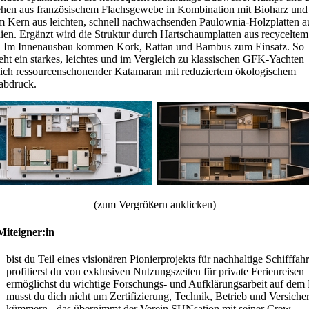
ehen aus französischem Flachsgewebe in Kombination mit Bioharz und
m Kern aus leichten, schnell nachwachsenden Paulownia-Holzplatten a
ien. Ergänzt wird die Struktur durch Hartschaumplatten aus recyceltem
 Im Innenausbau kommen Kork, Rattan und Bambus zum Einsatz. So
teht ein starkes, leichtes und im Vergleich zu klassischen GFK-Yachten
lich ressourcenschonender Katamaran mit reduziertem ökologischem
abdruck.
(zum Vergrößern anklicken)
Miteigner:in
bist du Teil eines visionären Pionierprojekts für nachhaltige Schifffahr
profitierst du von exklusiven Nutzungszeiten für private Ferienreisen
ermöglichst du wichtige Forschungs- und Aufklärungsarbeit auf dem
musst du dich nicht um Zertifizierung, Technik, Betrieb und Versiche
kümmern - das übernimmt der Verein SUNsation mit seiner Crew