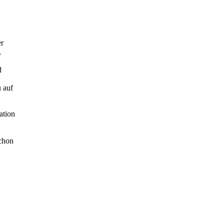
er
,
d
u auf
ation
schon