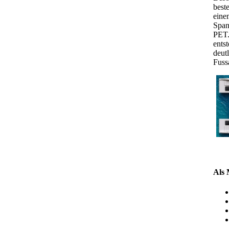
best
eine
Span
PET.
ents
deut
Fuss
Als 