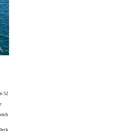
on 52
e
leich
 Deck